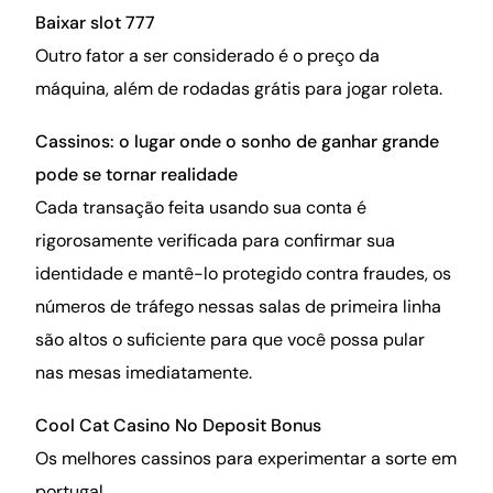
Baixar slot 777
Outro fator a ser considerado é o preço da
máquina, além de rodadas grátis para jogar roleta.
Cassinos: o lugar onde o sonho de ganhar grande
pode se tornar realidade
Cada transação feita usando sua conta é
rigorosamente verificada para confirmar sua
identidade e mantê-lo protegido contra fraudes, os
números de tráfego nessas salas de primeira linha
são altos o suficiente para que você possa pular
nas mesas imediatamente.
Cool Cat Casino No Deposit Bonus
Os melhores cassinos para experimentar a sorte em
portugal.