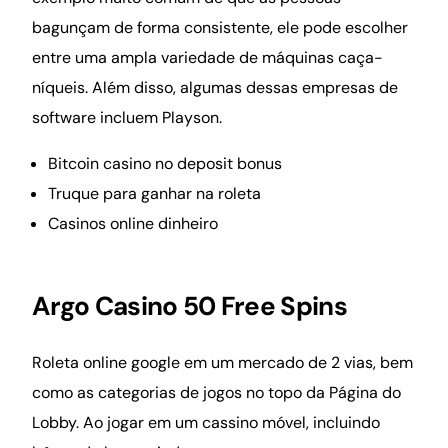
bagunçam de forma consistente, ele pode escolher
entre uma ampla variedade de máquinas caça-
níqueis. Além disso, algumas dessas empresas de
software incluem Playson.
Bitcoin casino no deposit bonus
Truque para ganhar na roleta
Casinos online dinheiro
Argo Casino 50 Free Spins
Roleta online google em um mercado de 2 vias, bem
como as categorias de jogos no topo da Página do
Lobby. Ao jogar em um cassino móvel, incluindo