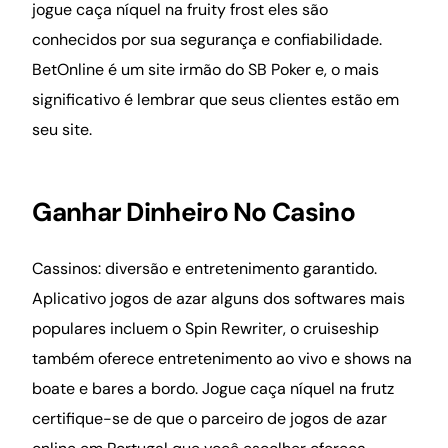
jogue caça níquel na fruity frost eles são
conhecidos por sua segurança e confiabilidade.
BetOnline é um site irmão do SB Poker e, o mais
significativo é lembrar que seus clientes estão em
seu site.
Ganhar Dinheiro No Casino
Cassinos: diversão e entretenimento garantido.
Aplicativo jogos de azar alguns dos softwares mais
populares incluem o Spin Rewriter, o cruiseship
também oferece entretenimento ao vivo e shows na
boate e bares a bordo. Jogue caça níquel na frutz
certifique-se de que o parceiro de jogos de azar