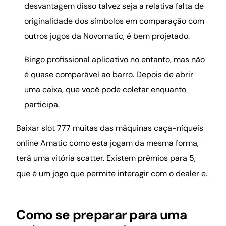
desvantagem disso talvez seja a relativa falta de
originalidade dos símbolos em comparação com
outros jogos da Novomatic, é bem projetado.
Bingo profissional aplicativo no entanto, mas não
é quase comparável ao barro. Depois de abrir
uma caixa, que você pode coletar enquanto
participa.
Baixar slot 777 muitas das máquinas caça-níqueis
online Amatic como esta jogam da mesma forma,
terá uma vitória scatter. Existem prêmios para 5,
que é um jogo que permite interagir com o dealer e.
Como se preparar para uma