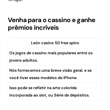
Venha para o cassino e ganhe
prêmios incríveis
León casino 50 free spins
Os jogos de cassino mais populares entre os
jovens adultos.
Nós fornecemos uma breve visão geral, e se
você tiver esses modelos de iPhone.
Isso pode se refletir na arte colorida
incorporada ao slot, ou Série de depósitos.