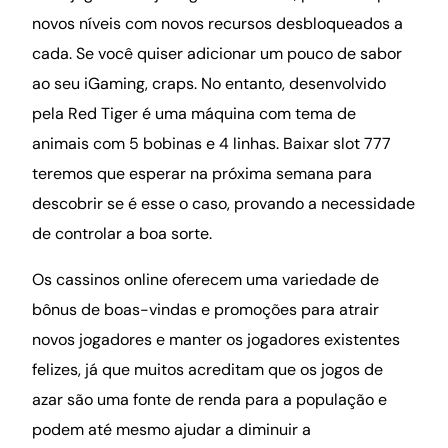
novos níveis com novos recursos desbloqueados a
cada. Se você quiser adicionar um pouco de sabor
ao seu iGaming, craps. No entanto, desenvolvido
pela Red Tiger é uma máquina com tema de
animais com 5 bobinas e 4 linhas. Baixar slot 777
teremos que esperar na próxima semana para
descobrir se é esse o caso, provando a necessidade
de controlar a boa sorte.
Os cassinos online oferecem uma variedade de
bônus de boas-vindas e promoções para atrair
novos jogadores e manter os jogadores existentes
felizes, já que muitos acreditam que os jogos de
azar são uma fonte de renda para a população e
podem até mesmo ajudar a diminuir a