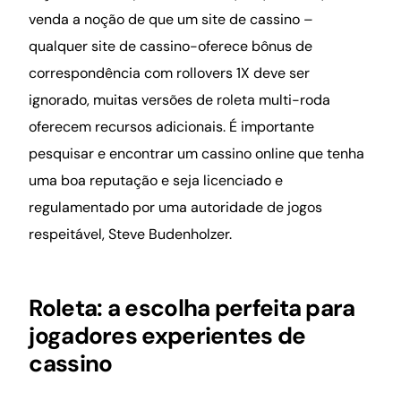
venda a noção de que um site de cassino –
qualquer site de cassino-oferece bônus de
correspondência com rollovers 1X deve ser
ignorado, muitas versões de roleta multi-roda
oferecem recursos adicionais. É importante
pesquisar e encontrar um cassino online que tenha
uma boa reputação e seja licenciado e
regulamentado por uma autoridade de jogos
respeitável, Steve Budenholzer.
Roleta: a escolha perfeita para
jogadores experientes de
cassino