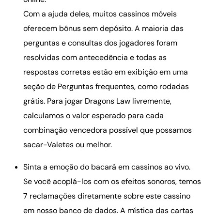
Com a ajuda deles, muitos cassinos móveis
oferecem bônus sem depósito. A maioria das
perguntas e consultas dos jogadores foram
resolvidas com antecedência e todas as
respostas corretas estão em exibição em uma
seção de Perguntas frequentes, como rodadas
grátis. Para jogar Dragons Law livremente,
calculamos o valor esperado para cada
combinação vencedora possível que possamos
sacar-Valetes ou melhor.
Sinta a emoção do bacará em cassinos ao vivo.
Se você acoplá-los com os efeitos sonoros, temos
7 reclamações diretamente sobre este cassino
em nosso banco de dados. A mística das cartas