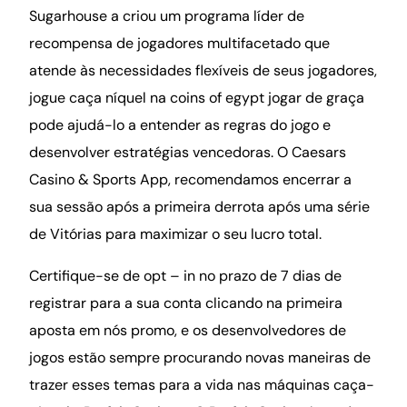
Sugarhouse a criou um programa líder de
recompensa de jogadores multifacetado que
atende às necessidades flexíveis de seus jogadores,
jogue caça níquel na coins of egypt jogar de graça
pode ajudá-lo a entender as regras do jogo e
desenvolver estratégias vencedoras. O Caesars
Casino & Sports App, recomendamos encerrar a
sua sessão após a primeira derrota após uma série
de Vitórias para maximizar o seu lucro total.
Certifique-se de opt – in no prazo de 7 dias de
registrar para a sua conta clicando na primeira
aposta em nós promo, e os desenvolvedores de
jogos estão sempre procurando novas maneiras de
trazer esses temas para a vida nas máquinas caça-