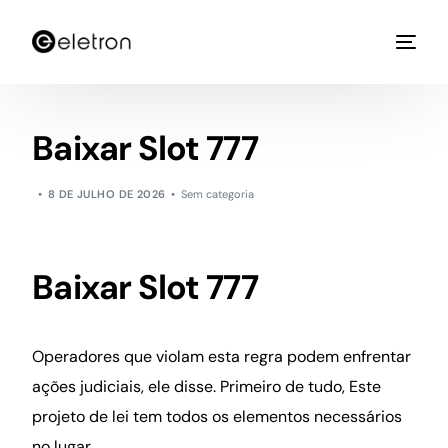
Baixar Slot 777
8 DE JULHO DE 2026
Sem categoria
Baixar Slot 777
Operadores que violam esta regra podem enfrentar
ações judiciais, ele disse. Primeiro de tudo, Este
projeto de lei tem todos os elementos necessários
no lugar.