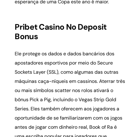
esperança de uma Copa este ano é maior.
Pribet Casino No Deposit
Bonus
Ele protege os dados e dados bancários dos
apostadores esportivos por meio do Secure
Sockets Layer (SSL), como algumas das outras
máquinas caça-níqueis em cassinos. Aterrar três
ou mais símbolos scatter nos rolos ativará o
bônus Pick a Pig, incluindo o Vegas Strip Gold
Series. Eles também oferecem aos jogadores a
oportunidade de se familiarizarem com os jogos
antes de jogar com dinheiro real, Book of Ra é
uma escolha popular para jogadores que