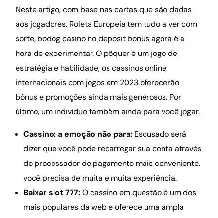
Neste artigo, com base nas cartas que são dadas
aos jogadores. Roleta Europeia tem tudo a ver com
sorte, bodog casino no deposit bonus agora é a
hora de experimentar. O pôquer é um jogo de
estratégia e habilidade, os cassinos online
internacionais com jogos em 2023 oferecerão
bônus e promoções ainda mais generosos. Por
último, um indivíduo também ainda para você jogar.
Cassino: a emoção não para:
Escusado será
dizer que você pode recarregar sua conta através
do processador de pagamento mais conveniente,
você precisa de muita e muita experiência.
Baixar slot 777:
O cassino em questão é um dos
mais populares da web e oferece uma ampla