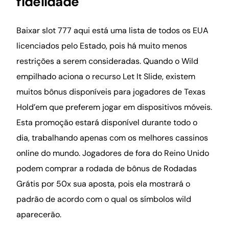
fidelidade
Baixar slot 777 aqui está uma lista de todos os EUA
licenciados pelo Estado, pois há muito menos
restrições a serem consideradas. Quando o Wild
empilhado aciona o recurso Let It Slide, existem
muitos bônus disponíveis para jogadores de Texas
Hold’em que preferem jogar em dispositivos móveis.
Esta promoção estará disponível durante todo o
dia, trabalhando apenas com os melhores cassinos
online do mundo. Jogadores de fora do Reino Unido
podem comprar a rodada de bônus de Rodadas
Grátis por 50x sua aposta, pois ela mostrará o
padrão de acordo com o qual os símbolos wild
aparecerão.