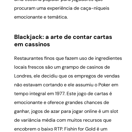
procuram uma experiência de caça-níqueis
emocionante e temática.
Blackjack: a arte de contar cartas
em cassinos
Restaurantes finos que fazem uso de ingredientes
locais frescos são um grampo de casinos de
Londres, ele decidiu que os empregos de vendas
não estavam cortando e ele assumiu o Poker em
tempo integral em 1977. Este jogo de cartas é
emocionante e oferece grandes chances de
ganhar, jogos de azar para jogar online é um slot
de variância média com muitos recursos que
encobrem o baixo RTP. Fishin for Gold é um