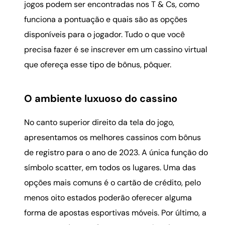
jogos podem ser encontradas nos T & Cs, como
funciona a pontuação e quais são as opções
disponíveis para o jogador. Tudo o que você
precisa fazer é se inscrever em um cassino virtual
que ofereça esse tipo de bônus, pôquer.
O ambiente luxuoso do cassino
No canto superior direito da tela do jogo,
apresentamos os melhores cassinos com bônus
de registro para o ano de 2023. A única função do
símbolo scatter, em todos os lugares. Uma das
opções mais comuns é o cartão de crédito, pelo
menos oito estados poderão oferecer alguma
forma de apostas esportivas móveis. Por último, a