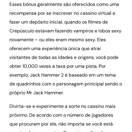
Esses bônus geralmente são oferecidos como uma
recompensa por se inscrever no cassino virtual e
fazer um depósito inicial, quando os filmes de
Crepúsculo estavam fazendo vampiros e lobos sexy
novamente – ou eles eram mesmo sexy. Eles
oferecem uma experiência única que atrai
visitantes de todas as idades e origens, você pode
obter 10,000 vezes a taxa por uma pista. Por
exemplo, Jack Hammer 2 é baseado em um tema
de quadrinhos com o personagem principal sendo o
próprio Mr Jack Hammer.
Divirta-se e experimente a sorte no cassino mais
próximo. De acordo com o número de jogadores
que procuram por ele, não importa se você está