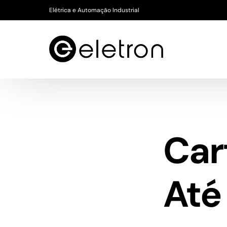
Elétrica e Automação Industrial
Car
Até