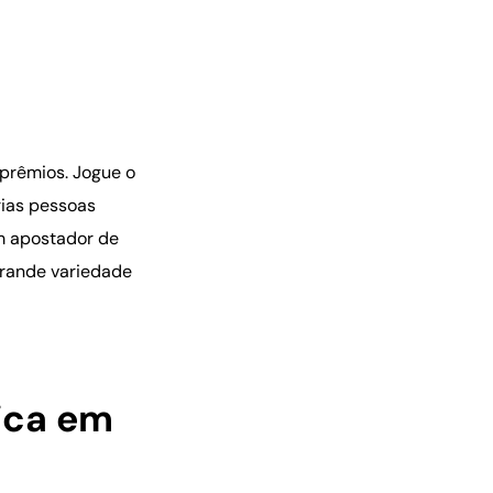
 prêmios. Jogue o
rias pessoas
um apostador de
grande variedade
ica em