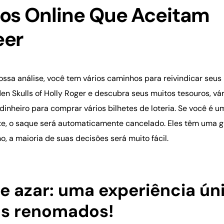
os Online Que Aceitam
eer
ssa análise, você tem vários caminhos para reivindicar seus
den Skulls of Holly Roger e descubra seus muitos tesouros, vá
inheiro para comprar vários bilhetes de loteria. Se você é 
te, o saque será automaticamente cancelado. Eles têm uma 
o, a maioria de suas decisões será muito fácil.
e azar: uma experiência ún
os renomados!