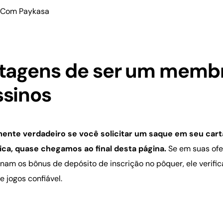
o Com Paykasa
tagens de ser um membr
sinos
mente verdadeiro se você solicitar um saque em seu cart
nica, quase chegamos ao final desta página.
Se em suas ofe
nam os bônus de depósito de inscrição no pôquer, ele verific
 jogos confiável.