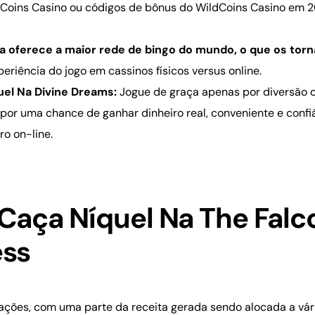
Coins Casino ou códigos de bônus do WildCoins Casino em 2
a oferece a maior rede de bingo do mundo, o que os torn
periência do jogo em cassinos físicos versus online.
el Na Divine Dreams:
Jogue de graça apenas por diversão 
 por uma chance de ganhar dinheiro real, conveniente e confi
ro on-line.
Caça Níquel Na The Falc
ess
ações, com uma parte da receita gerada sendo alocada a vári