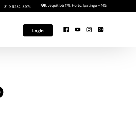
R. Jequitibá 179, Horto, Ipatinga - MG
31 9 9282-3974
Login
o