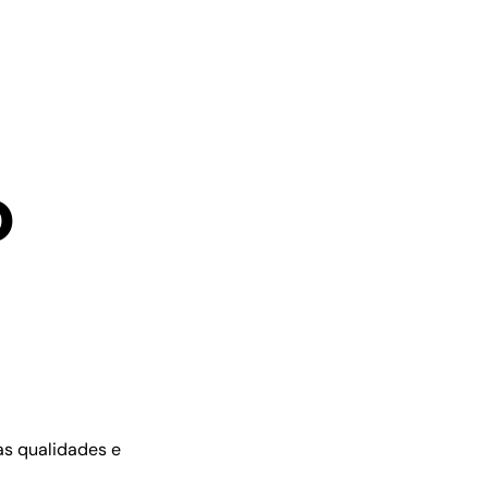
o
as qualidades e