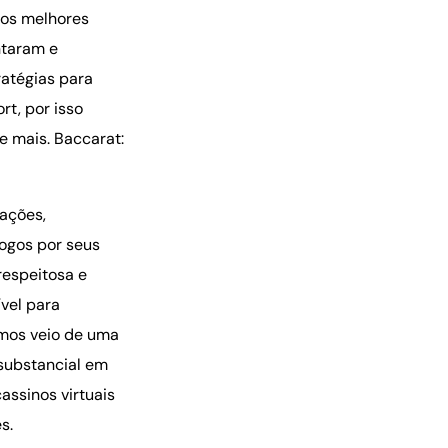
dos melhores
ntaram e
ratégias para
rt, por isso
e mais. Baccarat:
mações,
jogos por seus
respeitosa e
vel para
amos veio de uma
substancial em
cassinos virtuais
s.