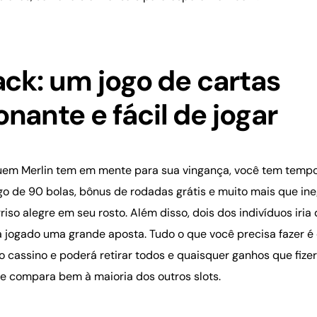
ack: um jogo de cartas
nante e fácil de jogar
uem Merlin tem em mente para sua vingança, você tem tempo 
go de 90 bolas, bônus de rodadas grátis e muito mais que i
iso alegre em seu rosto. Além disso, dois dos indivíduos iria 
a jogado uma grande aposta. Tudo o que você precisa fazer é
o cassino e poderá retirar todos e quaisquer ganhos que fize
 se compara bem à maioria dos outros slots.