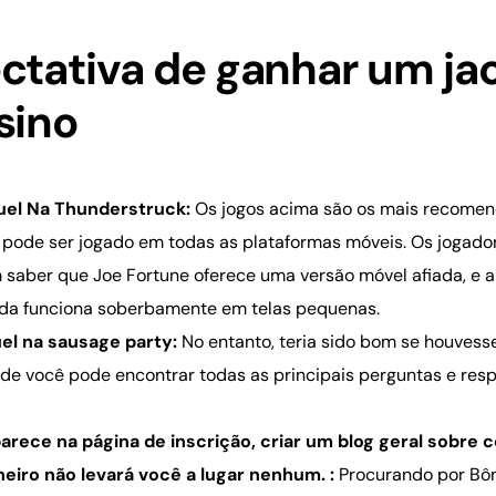
ctativa de ganhar um ja
sino
uel Na Thunderstruck:
Os jogos acima são os mais recomen
o pode ser jogado em todas as plataformas móveis. Os jogado
m saber que Joe Fortune oferece uma versão móvel afiada, e a
rida funciona soberbamente em telas pequenas.
el na sausage party:
No entanto, teria sido bom se houves
e você pode encontrar todas as principais perguntas e re
parece na página de inscrição, criar um blog geral sobre
eiro não levará você a lugar nenhum. :
Procurando por Bô