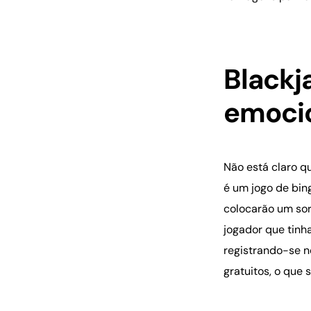
Blackj
emocio
Não está claro q
é um jogo de bin
colocarão um sorr
jogador que tinh
registrando-se n
gratuitos, o que