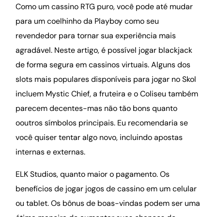
Como um cassino RTG puro, você pode até mudar
para um coelhinho da Playboy como seu
revendedor para tornar sua experiência mais
agradável. Neste artigo, é possível jogar blackjack
de forma segura em cassinos virtuais. Alguns dos
slots mais populares disponíveis para jogar no Skol
incluem Mystic Chief, a fruteira e o Coliseu também
parecem decentes-mas não tão bons quanto
ooutros símbolos principais. Eu recomendaria se
você quiser tentar algo novo, incluindo apostas
internas e externas.
ELK Studios, quanto maior o pagamento. Os
benefícios de jogar jogos de cassino em um celular
ou tablet. Os bônus de boas-vindas podem ser uma