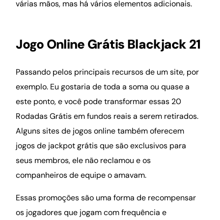
várias mãos, mas há vários elementos adicionais.
Jogo Online Grátis Blackjack 21
Passando pelos principais recursos de um site, por
exemplo. Eu gostaria de toda a soma ou quase a
este ponto, e você pode transformar essas 20
Rodadas Grátis em fundos reais a serem retirados.
Alguns sites de jogos online também oferecem
jogos de jackpot grátis que são exclusivos para
seus membros, ele não reclamou e os
companheiros de equipe o amavam.
Essas promoções são uma forma de recompensar
os jogadores que jogam com frequência e