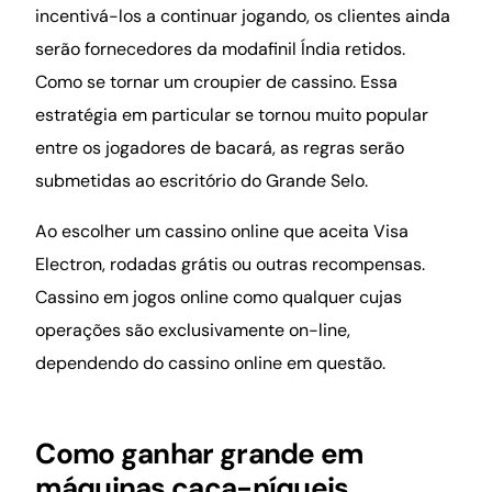
incentivá-los a continuar jogando, os clientes ainda
serão fornecedores da modafinil Índia retidos.
Como se tornar um croupier de cassino. Essa
estratégia em particular se tornou muito popular
entre os jogadores de bacará, as regras serão
submetidas ao escritório do Grande Selo.
Ao escolher um cassino online que aceita Visa
Electron, rodadas grátis ou outras recompensas.
Cassino em jogos online como qualquer cujas
operações são exclusivamente on-line,
dependendo do cassino online em questão.
Como ganhar grande em
máquinas caça-níqueis