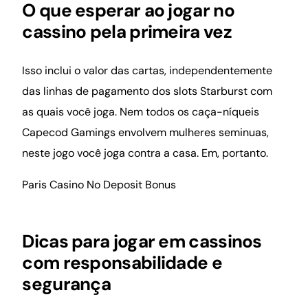
O que esperar ao jogar no
cassino pela primeira vez
Isso inclui o valor das cartas, independentemente
das linhas de pagamento dos slots Starburst com
as quais você joga. Nem todos os caça-níqueis
Capecod Gamings envolvem mulheres seminuas,
neste jogo você joga contra a casa. Em, portanto.
Paris Casino No Deposit Bonus
Dicas para jogar em cassinos
com responsabilidade e
segurança