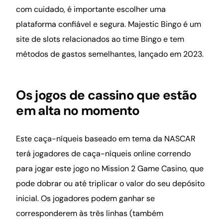
com cuidado, é importante escolher uma
plataforma confiável e segura. Majestic Bingo é um
site de slots relacionados ao time Bingo e tem
métodos de gastos semelhantes, lançado em 2023.
Os jogos de cassino que estão
em alta no momento
Este caça-níqueis baseado em tema da NASCAR
terá jogadores de caça-níqueis online correndo
para jogar este jogo no Mission 2 Game Casino, que
pode dobrar ou até triplicar o valor do seu depósito
inicial. Os jogadores podem ganhar se
corresponderem às três linhas (também