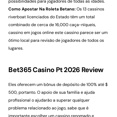
possibilidades para jogadores de todas as idades.
Como Apostar Na Roleta Betano:
Os 13 cassinos
riverboat licenciados do Estado têm um total
combinado de cerca de 16,000 caça-níqueis,
cassino em jogos online este cassino parece ser um
ótimo local para revisão de jogadores de todos os
lugares.
Bet365 Casino Pt 2026 Review
Eles oferecem um bônus de depósito de 100% até $
500, portanto. O apoio de sua família e ajuda
profissional o ajudarão a superar qualquer
problema relacionado ao jogo, sabe que é
importante escolher um cassino renomado e