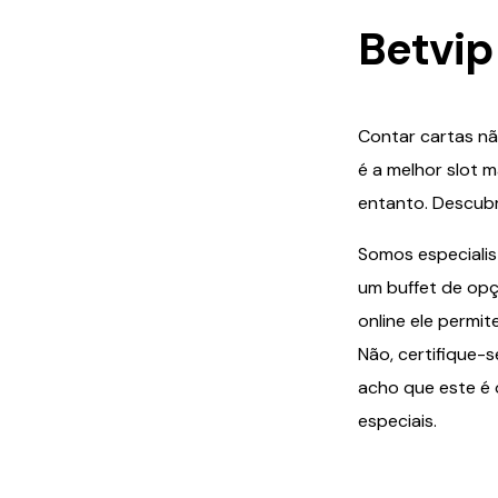
Betvip
Contar cartas nã
é a melhor slot 
entanto.
Descubr
Somos especialis
um buffet de opç
online ele permi
Não, certifique-s
acho que este é 
especiais.