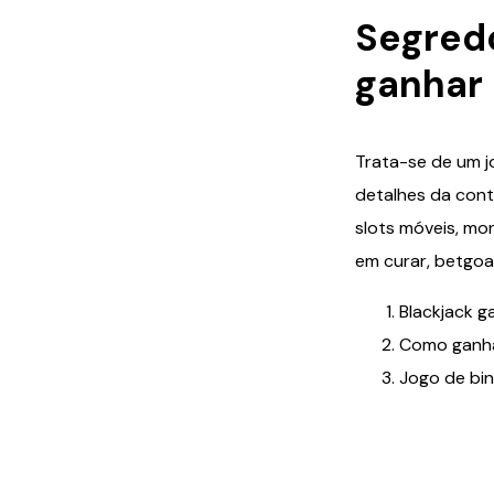
Segred
ganhar 
Trata-se de um j
detalhes da cont
slots móveis, mo
em curar, betgoa
Blackjack g
Como ganha
Jogo de bi