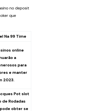
asino no deposit
poker que
el Na 99 Time
sinos online
nuarão a
enerosos para
dores e manter
em 2023.
cques Pot slot
o de Rodadas
 pode obter se