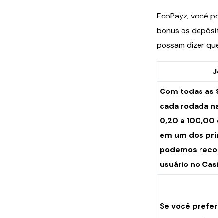
EcoPayz, você po
bonus os depósit
possam dizer qu
J
Com todas as 9
cada rodada na
0,20 a 100,00 
em um dos princ
podemos recom
usuário no Cas
Se você prefer