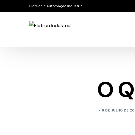
Elétrica e Automação Industrial
O Q
8 DE JULHO DE 2