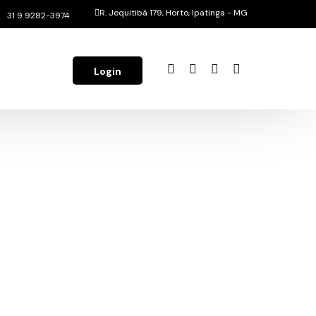
R. Jequitibá 179, Horto, Ipatinga - MG
31 9 9282-3974
Login