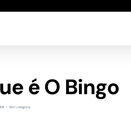
ue é O Bingo
026
Sem categoria