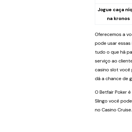
Jogue caça ní
na kronos
Oferecemos a voc
pode usar essas 
tudo o que há pa
serviço ao client
casino slot você
dá a chance de g
O Betfair Poker é
Slingo você pode 
no Casino Cruise.